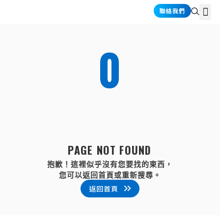
跳
選
聯絡我們
關於禾耕
產品介紹
產業應用
資訊情報
至
單
主
要
0
內
容
P
A
G
E
N
O
T
F
O
U
N
D
抱歉！這裡似乎沒有您要找的東西，
您可以返回首頁或重新搜尋。
返回首頁