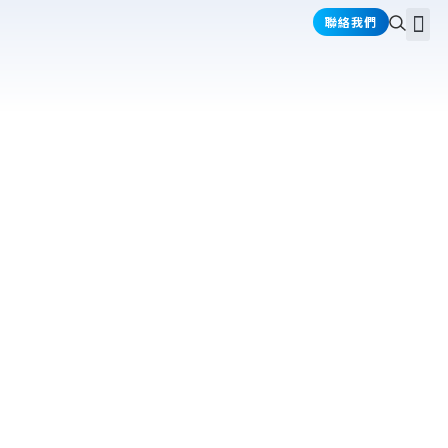
跳
選
聯絡我們
關於禾耕
產品介紹
產業應用
資訊情報
至
單
主
要
內
容