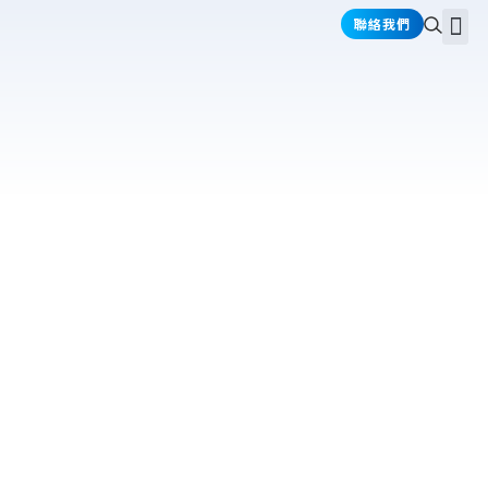
跳
選
聯絡我們
關於禾耕
產品介紹
產業應用
資訊情報
至
單
主
要
內
容