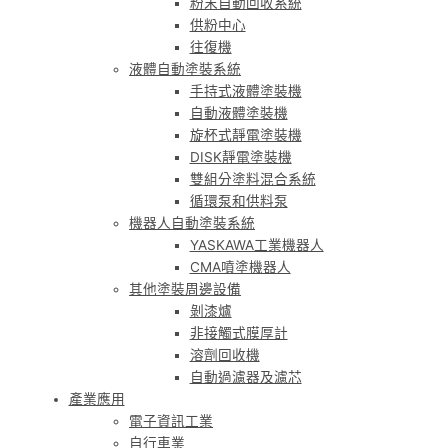
粉末自動回收系統
供粉中心
往復機
液體自動塗裝系統
手持式液體塗裝機
自動液體塗裝機
旋杯式靜電塗裝機
DISK靜電塗裝機
雙組分塗料混合系統
循環泵和供料泵
機器人自動塗裝系統
YASKAWA工業機器人
CMA噴塗機器人
其他塗裝周邊設備
剝漆爐
非接觸式膜厚計
溶劑回收機
自動過濾器及濾芯
產業應用
電子資訊工業
自行車業