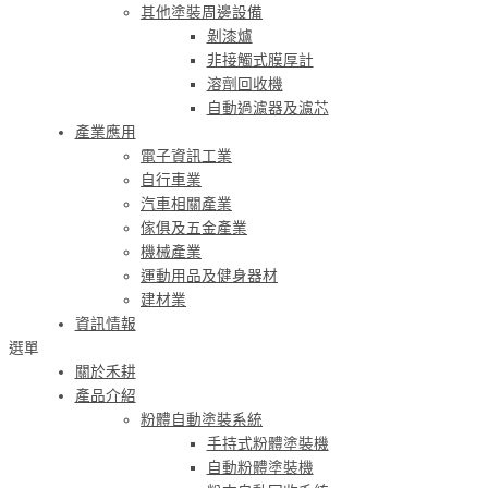
其他塗裝周邊設備
剝漆爐
非接觸式膜厚計
溶劑回收機
自動過濾器及濾芯
產業應用
電子資訊工業
自行車業
汽車相關產業
傢俱及五金產業
機械產業
運動用品及健身器材
建材業
資訊情報
選單
關於禾耕
產品介紹
粉體自動塗裝系統
手持式粉體塗裝機
自動粉體塗裝機