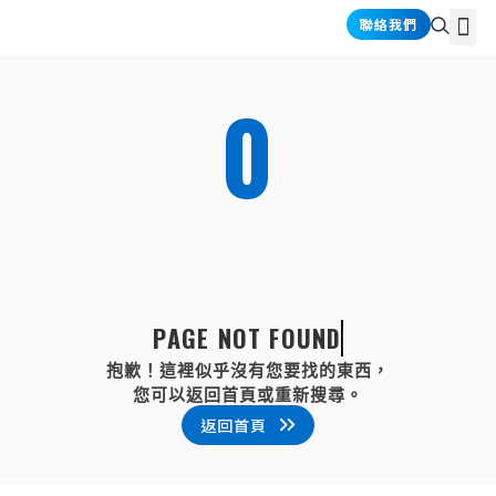
跳
選
聯絡我們
關於禾耕
產品介紹
產業應用
資訊情報
至
單
主
要
0
內
容
P
A
G
E
N
O
T
F
O
U
N
D
抱歉！這裡似乎沒有您要找的東西，
您可以返回首頁或重新搜尋。
返回首頁