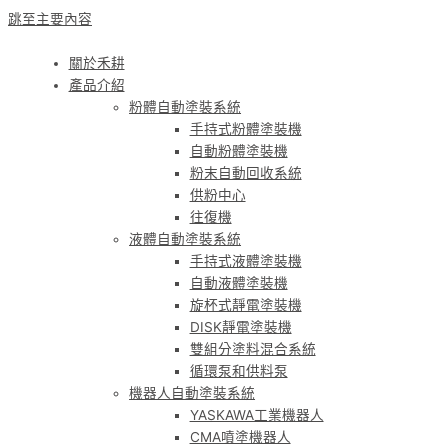
跳至主要內容
關於禾耕
產品介紹
粉體自動塗裝系統
手持式粉體塗裝機
自動粉體塗裝機
粉末自動回收系統
供粉中心
往復機
液體自動塗裝系統
手持式液體塗裝機
自動液體塗裝機
旋杯式靜電塗裝機
DISK靜電塗裝機
雙組分塗料混合系統
循環泵和供料泵
機器人自動塗裝系統
YASKAWA工業機器人
CMA噴塗機器人