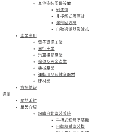
其他塗裝周邊設備
剝漆爐
非接觸式膜厚計
溶劑回收機
自動過濾器及濾芯
產業應用
電子資訊工業
自行車業
汽車相關產業
傢俱及五金產業
機械產業
運動用品及健身器材
建材業
資訊情報
選單
關於禾耕
產品介紹
粉體自動塗裝系統
手持式粉體塗裝機
自動粉體塗裝機