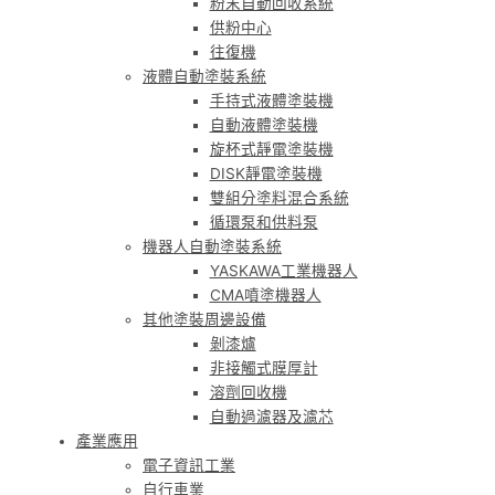
粉末自動回收系統
供粉中心
往復機
液體自動塗裝系統
手持式液體塗裝機
自動液體塗裝機
旋杯式靜電塗裝機
DISK靜電塗裝機
雙組分塗料混合系統
循環泵和供料泵
機器人自動塗裝系統
YASKAWA工業機器人
CMA噴塗機器人
其他塗裝周邊設備
剝漆爐
非接觸式膜厚計
溶劑回收機
自動過濾器及濾芯
產業應用
電子資訊工業
自行車業