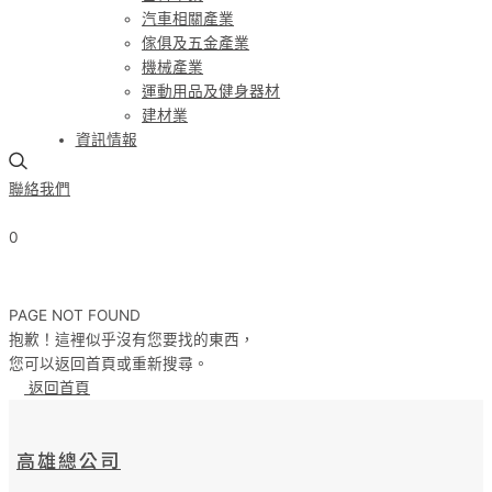
汽車相關產業
傢俱及五金產業
機械產業
運動用品及健身器材
建材業
資訊情報
聯絡我們
0
P
A
G
E
N
O
T
F
O
U
N
D
抱歉！這裡似乎沒有您要找的東西，
您可以返回首頁或重新搜尋。
返回首頁
高雄總公司