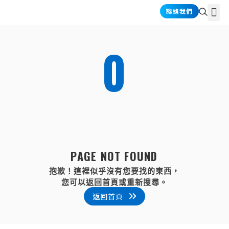
跳
選
聯絡我們
關於禾耕
產品介紹
產業應用
資訊情報
至
單
主
要
0
內
容
P
A
G
E
N
O
T
F
O
U
N
D
抱歉！這裡似乎沒有您要找的東西，
您可以返回首頁或重新搜尋。
返回首頁