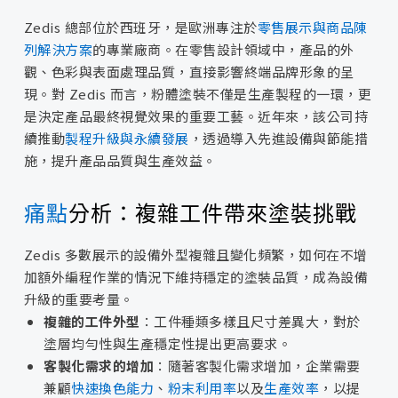
Zedis 總部位於西班牙，是歐洲專注於
零售展示與商品陳
列解決方案
的專業廠商。在零售設計領域中，產品的外
觀、色彩與表面處理品質，直接影響終端品牌形象的呈
現。對 Zedis 而言，粉體塗裝不僅是生產製程的一環，更
是決定產品最終視覺效果的重要工藝。近年來，該公司持
續推動
製程升級與永續發展
，透過導入先進設備與節能措
施，提升產品品質與生產效益。
痛點
分析：複雜工件帶來塗裝挑戰
Zedis 多數展示的設備外型複雜且變化頻繁，如何在不增
加額外編程作業的情況下維持穩定的塗裝品質，成為設備
升級的重要考量。
複雜的工件外型
：工件種類多樣且尺寸差異大，對於
塗層均勻性與生產穩定性提出更高要求。
客製化需求的增加
：隨著客製化需求增加，企業需要
兼顧
快速換色能力
、
粉末利用率
以及
生產效率
，以提