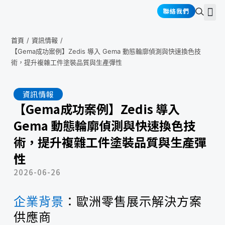
跳
選
聯絡我們
關於禾耕
產品介紹
產業應用
資訊情報
至
單
主
要
首頁
/
資訊情報
/
內
【Gema成功案例】Zedis 導入 Gema 動態輪廓偵測與快速換色技
容
術，提升複雜工件塗裝品質與生產彈性
資訊情報
【Gema成功案例】Zedis 導入
Gema 動態輪廓偵測與快速換色技
術，提升複雜工件塗裝品質與生產彈
性
2026-06-26
企業背景
：歐洲零售展示解決方案
供應商