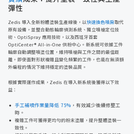
彈性
Zedis 導入全新粉體塗裝生產線後，以
快速換色噴房
取代
原有設備，並整合動態輪廓偵測系統、獨立噴槍定位技
術、OptiSpray 應用技術，以及西班牙首套
OptiCenter® All-in-One 供粉中心。新系統可依據工件
輪廓自動調整噴塗位置，維持噴槍與工件之間的最佳距
離，即使面對形狀複雜且變化頻繁的工件，也能在無須額
外編程的情況下維持穩定的塗裝品質。
根據實際運作成果，Zedis 在導入新系統後獲得以下效
益：
手工補噴作業量降低 75%
，有效減少後續修整工
時。
複雜工件可獲得更均勻的粉末塗層，提升整體塗裝一
致性。