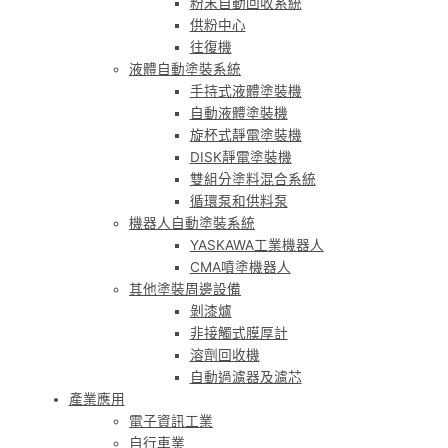
粉末自動回收系統
供粉中心
往復機
液體自動塗裝系統
手持式液體塗裝機
自動液體塗裝機
旋杯式靜電塗裝機
DISK靜電塗裝機
雙組分塗料混合系統
循環泵和供料泵
機器人自動塗裝系統
YASKAWA工業機器人
CMA噴塗機器人
其他塗裝周邊設備
剝漆爐
非接觸式膜厚計
溶劑回收機
自動過濾器及濾芯
產業應用
電子資訊工業
自行車業