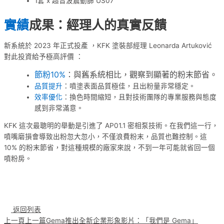
1套 x 超音波震動篩 US07
實績
成果：經理人的真實反饋
新系統於 2023 年正式投產 ，KFK 塗裝部經理 Leonarda Artuković
對此投資給予極高評價 ：
節粉10%
：與舊系統相比，觀察到顯著的粉末節省。
品質提升
：噴塗表面品質極佳，且出粉量非常穩定。
效率優化
：換色時間縮短，且對技術團隊的專業服務與態度
感到非常滿意。
KFK 這次最聰明的舉動是引進了 AP01.1 密相泵技術。在我們這一行，
噴嘴磨損會導致出粉忽大忽小，不僅浪費粉末，品質也難控制。這
10% 的粉末節省，對這種規模的廠家來說，不到一年可能就省回一個
噴粉房。
返回列表
上一頁
上一篇
Gema推出全新企業形象影片：「我們是 Gema」