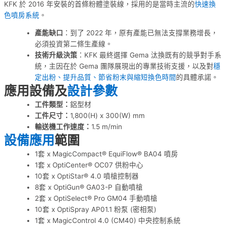
KFK 於 2016 年安裝的首條粉體塗裝線，採用的是當時主流的
快速換
色噴房系統
。
產能缺口
：到了 2022 年，原有產能已無法支撐業務增長，
必須投資第二條生產線。
技術升級決策
：KFK 最終選擇 Gema 汰換既有的競爭對手系
統，主因在於 Gema 團隊展現出的專業技術支援，以及對
穩
定出粉、提升品質、節省粉末與縮短換色時間
的具體承諾。
應用設備及
設計參數
工件類型：
鋁型材
工件尺寸：
1,800(H) x 300(W) mm
輸送機工作速度：
1.5 m/min
設備應用
範圍
1套 x MagicCompact® EquiFlow® BA04 噴房
1套 x OptiCenter® OC07 供粉中心
10套 x OptiStar® 4.0 噴槍控制器
8套 x OptiGun® GA03-P 自動噴槍
2套 x OptiSelect® Pro GM04 手動噴槍
10套 x OptiSpray AP01.1 粉泵 (密相泵)
1套 x MagicControl 4.0 (CM40) 中央控制系統