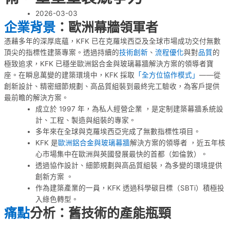
2026-03-03
企業背景
：歐洲幕牆領軍者
憑藉多年的深厚底蘊，KFK 已在克羅埃西亞及全球市場成功交付無數
頂尖的指標性建築專案。透過持續的
技術創新
、
流程優化
與對
品質
的
極致追求，KFK 已穩坐歐洲鋁合金與玻璃幕牆解決方案的領導者寶
座。在瞬息萬變的建築環境中，KFK 採取
「全方位協作模式」
——從
創新設計、精密細節規劃、高品質組裝到最終完工驗收，為客戶提供
最前瞻的解決方案。
成立於 1997 年，為私人經營企業 ，是定制建築幕牆系統設
計、工程、製造與組裝的專家。
多年來在全球與克羅埃西亞完成了無數指標性項目。
KFK 是
歐洲鋁合金與玻璃幕牆
解決方案的領導者 ，近五年核
心市場集中在歐洲與英國發展最快的首都（如倫敦）。
透過協作設計、細節規劃與高品質組裝，為多變的環境提供
創新方案 。
作為建築產業的一員，KFK 透過科學碳目標（SBTi）積極投
入綠色轉型。
痛點
分析：舊技術的產能瓶頸