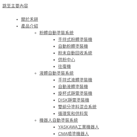
跳至主要內容
關於禾耕
產品介紹
粉體自動塗裝系統
手持式粉體塗裝機
自動粉體塗裝機
粉末自動回收系統
供粉中心
往復機
液體自動塗裝系統
手持式液體塗裝機
自動液體塗裝機
旋杯式靜電塗裝機
DISK靜電塗裝機
雙組分塗料混合系統
循環泵和供料泵
機器人自動塗裝系統
YASKAWA工業機器人
CMA噴塗機器人