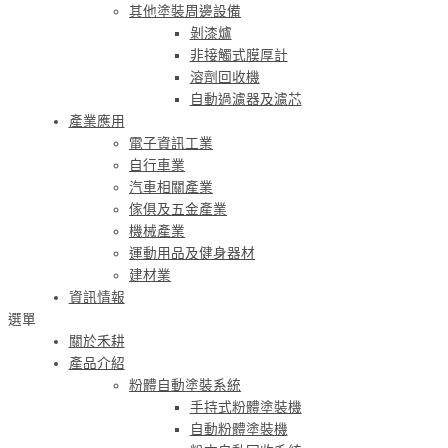
其他塗裝周邊設備
剝漆爐
非接觸式膜厚計
溶劑回收機
自動過濾器及濾芯
產業應用
電子資訊工業
自行車業
汽車相關產業
傢俱及五金產業
機械產業
運動用品及健身器材
建材業
資訊情報
選單
關於禾耕
產品介紹
粉體自動塗裝系統
手持式粉體塗裝機
自動粉體塗裝機